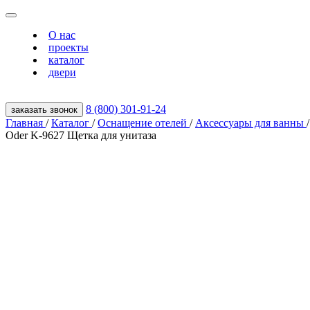
О нас
проекты
каталог
двери
8 (800) 301‑91‑24
заказать звонок
Главная
/
Каталог
/
Оснащение отелей
/
Аксессуары для ванны
/
Oder K-9627 Щетка для унитаза